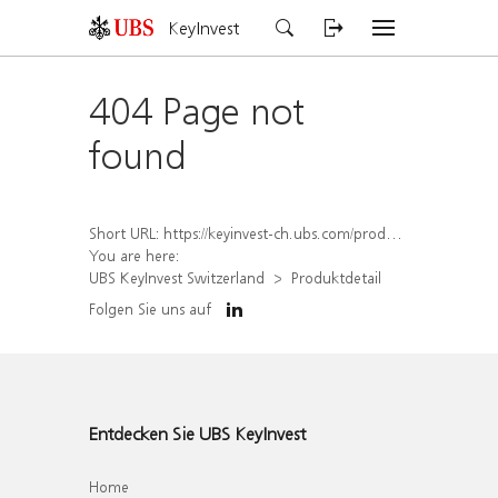
KeyInvest
404 Page not
found
Short URL:
https://keyinvest-ch.ubs.com/produkt/detail/index/isin/CH1570529326
You are here:
UBS KeyInvest Switzerland
Produktdetail
Folgen Sie uns auf
Entdecken Sie UBS KeyInvest
Home