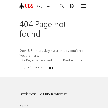
KeyInvest
404 Page not
found
Short URL:
https://keyinvest-ch.ubs.com/produkt/detail/index/isin/CH1570529433
You are here:
UBS KeyInvest Switzerland
Produktdetail
Folgen Sie uns auf
Entdecken Sie UBS KeyInvest
Home