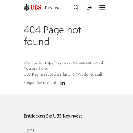
KeyInvest
404 Page not
found
Short URL:
https://keyinvest-ch.ubs.com/produkt/detail/index/isin/CH1570529573
You are here:
UBS KeyInvest Switzerland
Produktdetail
Folgen Sie uns auf
Entdecken Sie UBS KeyInvest
Home