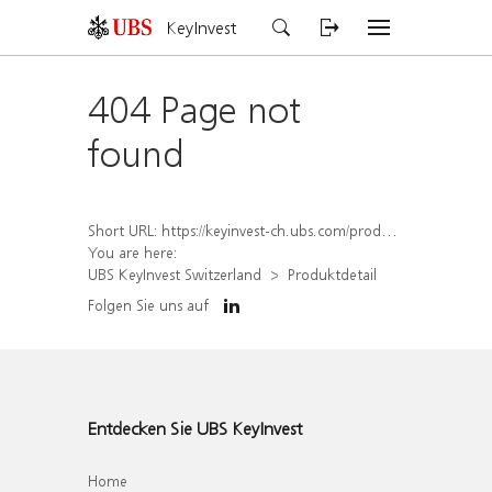
KeyInvest
404 Page not
found
Short URL:
https://keyinvest-ch.ubs.com/produkt/detail/index/isin/CH1570529581
You are here:
UBS KeyInvest Switzerland
Produktdetail
Folgen Sie uns auf
Entdecken Sie UBS KeyInvest
Home