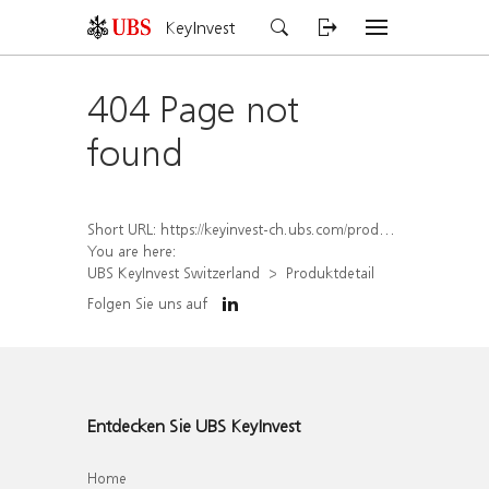
KeyInvest
404 Page not
found
Short URL:
https://keyinvest-ch.ubs.com/produkt/detail/index/isin/CH1570529714
You are here:
UBS KeyInvest Switzerland
Produktdetail
Folgen Sie uns auf
Entdecken Sie UBS KeyInvest
Home