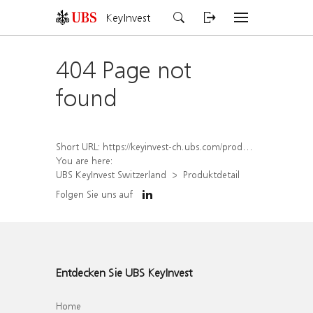
KeyInvest
404 Page not
found
Short URL:
https://keyinvest-ch.ubs.com/produkt/detail/index/isin/CH1570531454
You are here:
UBS KeyInvest Switzerland
Produktdetail
Folgen Sie uns auf
Entdecken Sie UBS KeyInvest
Home