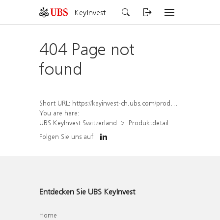
KeyInvest
404 Page not
found
Short URL:
https://keyinvest-ch.ubs.com/produkt/detail/index/isin/CH1570531462
You are here:
UBS KeyInvest Switzerland
Produktdetail
Folgen Sie uns auf
Entdecken Sie UBS KeyInvest
Home