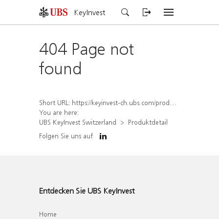
KeyInvest
404 Page not
found
Short URL:
https://keyinvest-ch.ubs.com/produkt/detail/index/isin/CH1570531520
You are here:
UBS KeyInvest Switzerland
Produktdetail
Folgen Sie uns auf
Entdecken Sie UBS KeyInvest
Home