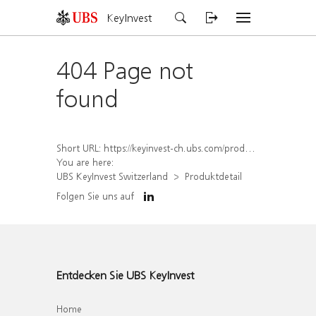
KeyInvest
404 Page not
found
Short URL:
https://keyinvest-ch.ubs.com/produkt/detail/index/isin/CH1570531538
You are here:
UBS KeyInvest Switzerland
Produktdetail
Folgen Sie uns auf
Entdecken Sie UBS KeyInvest
Home