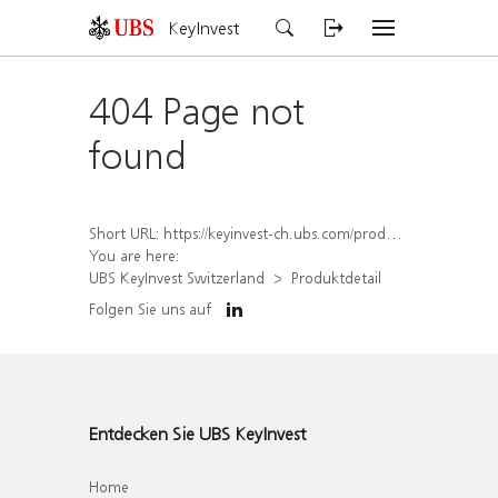
KeyInvest
404 Page not
found
Short URL:
https://keyinvest-ch.ubs.com/produkt/detail/index/isin/CH1570531702
You are here:
UBS KeyInvest Switzerland
Produktdetail
Folgen Sie uns auf
Entdecken Sie UBS KeyInvest
Home