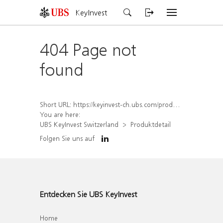
KeyInvest
404 Page not
found
Short URL:
https://keyinvest-ch.ubs.com/produkt/detail/index/isin/CH1570531850
You are here:
UBS KeyInvest Switzerland
Produktdetail
Folgen Sie uns auf
Entdecken Sie UBS KeyInvest
Home