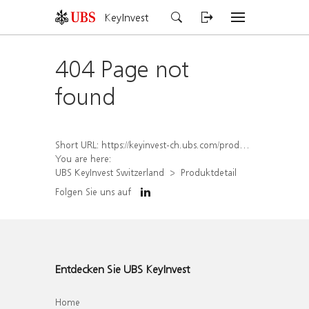
KeyInvest
404 Page not
found
Short URL:
https://keyinvest-ch.ubs.com/produkt/detail/index/isin/CH1570531959
You are here:
UBS KeyInvest Switzerland
Produktdetail
Folgen Sie uns auf
Entdecken Sie UBS KeyInvest
Home