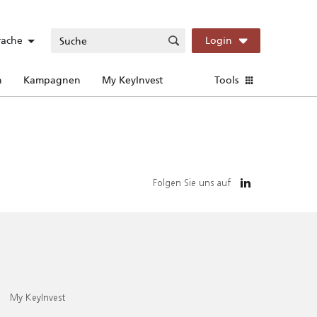
rache
Login
n
Kampagnen
My KeyInvest
Tools
Folgen Sie uns auf
My KeyInvest