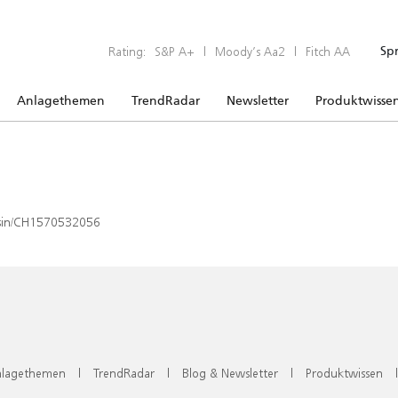
Rating:
S&P A+
|
Moody’s Aa2
|
Fitch AA
Sp
Anlagethemen
TrendRadar
Newsletter
Produktwisse
x/isin/CH1570532056
lagethemen
|
TrendRadar
|
Blog & Newsletter
|
Produktwissen
|