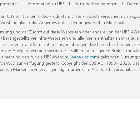
ptregister
|
Information zu UBS
|
Nutzungsbedingungen
|
Datens
 von UBS emittierten Index-Produkten. Diese Produkte versuchen den zugr
, Vollständigkeit oder Angemessenheit der angewandten Methodik.
Nutzung und der Zugriff auf diese Webseiten oder andere von der UBS AG 
eitgestellte verlinkte Webseiten und alle hierin enthaltenen Inhalte, e
allen anderen veröffentlichten Einschränkungen. Die hierin beschriebenen
n von Anlegern verkauft werden. Sie sollten Ihren eigenen Broker kontakt
laimer und den für die UBS-Website (
www.ubs.com
) geltenden Nutzungs
h WSD zur Verfügung gestellt. Copyright der UBS AG, 1998 - 2026. Das
nen Marken ihrer jeweiligen Eigentümer sein. Alle Rechte vorbehalten.