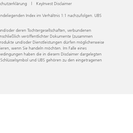
chutzerklärung
|
KeyInvest Disclaimer
undeliegenden Index im Verhältnis 1:1 nachzufolgen. UBS
und/oder deren Tochtergesellschaften, verbundenen
inschließlich veröffentlichter Dokumente (zusammen
 Produkte und/oder Dienstleistungen dürfen möglicherweise
ieren, wenn Sie handeln möchten. Im Falle eines
bedingungen haben die in diesem Disclaimer dargelegten
 Schlüsselsymbol und UBS gehören zu den eingetragenen