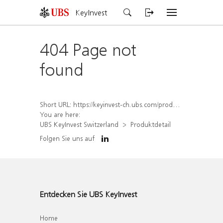
KeyInvest
404 Page not
found
Short URL:
https://keyinvest-ch.ubs.com/produkt/detail/index/isin/CH1570532841
You are here:
UBS KeyInvest Switzerland
Produktdetail
Folgen Sie uns auf
Entdecken Sie UBS KeyInvest
Home