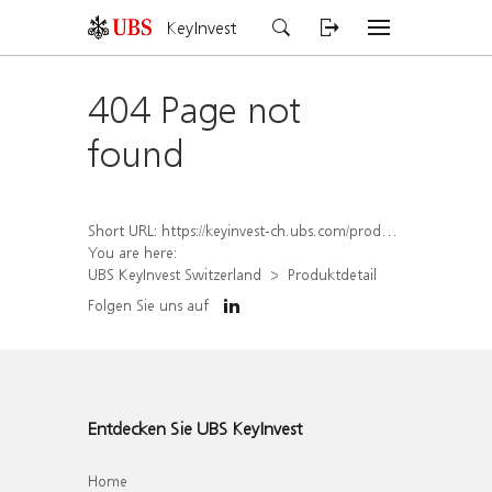
KeyInvest
404 Page not
found
Short URL:
https://keyinvest-ch.ubs.com/produkt/detail/index/isin/CH1570532908
You are here:
UBS KeyInvest Switzerland
Produktdetail
Folgen Sie uns auf
Entdecken Sie UBS KeyInvest
Home