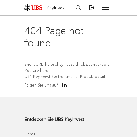
KeyInvest
404 Page not
found
Short URL:
https://keyinvest-ch.ubs.com/produkt/detail/index/isin/CH1570533278
You are here:
UBS KeyInvest Switzerland
Produktdetail
Folgen Sie uns auf
Entdecken Sie UBS KeyInvest
Home