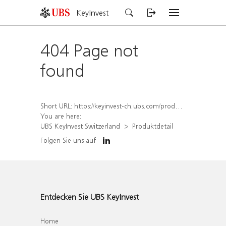
KeyInvest
404 Page not
found
Short URL:
https://keyinvest-ch.ubs.com/produkt/detail/index/isin/CH1570533377
You are here:
UBS KeyInvest Switzerland
Produktdetail
Folgen Sie uns auf
Entdecken Sie UBS KeyInvest
Home