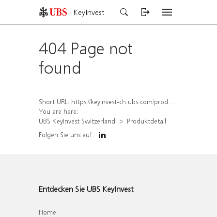
KeyInvest
404 Page not
found
Short URL:
https://keyinvest-ch.ubs.com/produkt/detail/index/isin/CH1570533617
You are here:
UBS KeyInvest Switzerland
Produktdetail
Folgen Sie uns auf
Entdecken Sie UBS KeyInvest
Home