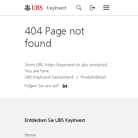
KeyInvest
404 Page not
found
Short URL:
https://keyinvest-ch.ubs.com/produkt/detail/index/isin/CH1571466445
You are here:
UBS KeyInvest Switzerland
Produktdetail
Folgen Sie uns auf
Entdecken Sie UBS KeyInvest
Home