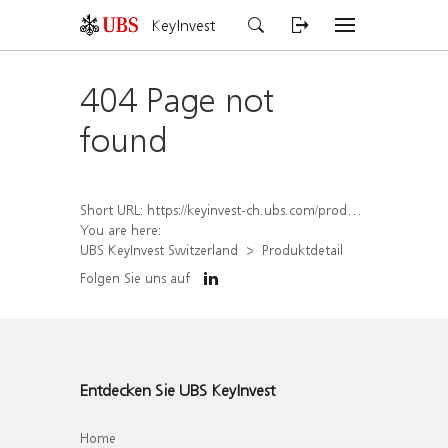
KeyInvest
404 Page not
found
Short URL:
https://keyinvest-ch.ubs.com/produkt/detail/index/isin/CH1571790323
You are here:
UBS KeyInvest Switzerland
Produktdetail
Folgen Sie uns auf
Entdecken Sie UBS KeyInvest
Home