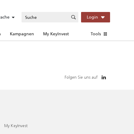
rache
Login
n
Kampagnen
My KeyInvest
Tools
Folgen Sie uns auf
My KeyInvest