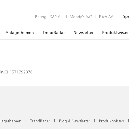
Rating:
S&P A+
|
Moody’s Aa2
|
Fitch AA
Sp
Anlagethemen
TrendRadar
Newsletter
Produktwisse
x/isin/CH1571792378
lagethemen
|
TrendRadar
|
Blog & Newsletter
|
Produktwissen
|