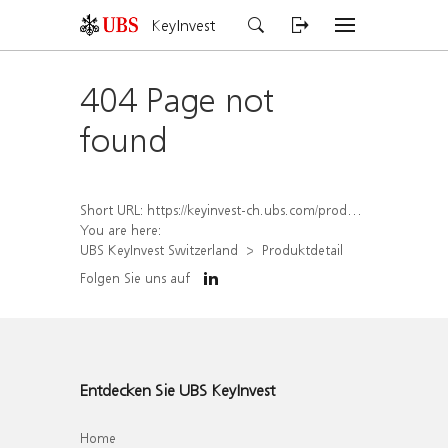
KeyInvest
404 Page not
found
Short URL:
https://keyinvest-ch.ubs.com/produkt/detail/index/isin/CH1571792543
You are here:
UBS KeyInvest Switzerland
Produktdetail
Folgen Sie uns auf
Entdecken Sie UBS KeyInvest
Home