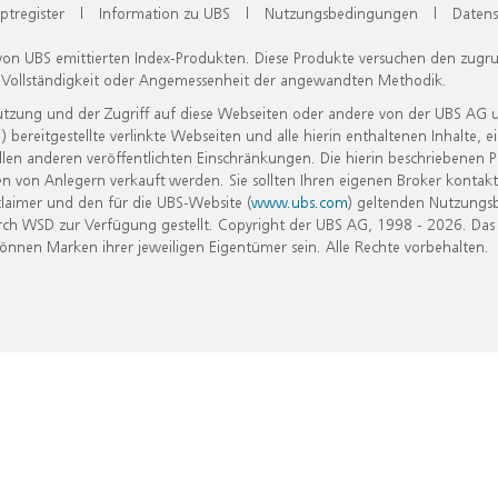
ptregister
|
Information zu UBS
|
Nutzungsbedingungen
|
Datens
 von UBS emittierten Index-Produkten. Diese Produkte versuchen den zugr
, Vollständigkeit oder Angemessenheit der angewandten Methodik.
Nutzung und der Zugriff auf diese Webseiten oder andere von der UBS AG 
eitgestellte verlinkte Webseiten und alle hierin enthaltenen Inhalte, e
allen anderen veröffentlichten Einschränkungen. Die hierin beschriebenen
n von Anlegern verkauft werden. Sie sollten Ihren eigenen Broker kontakt
laimer und den für die UBS-Website (
www.ubs.com
) geltenden Nutzungs
h WSD zur Verfügung gestellt. Copyright der UBS AG, 1998 - 2026. Das
nen Marken ihrer jeweiligen Eigentümer sein. Alle Rechte vorbehalten.