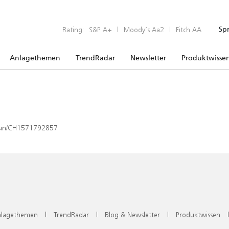
Rating:
S&P A+
|
Moody’s Aa2
|
Fitch AA
Sp
Anlagethemen
TrendRadar
Newsletter
Produktwisse
x/isin/CH1571792857
lagethemen
|
TrendRadar
|
Blog & Newsletter
|
Produktwissen
|