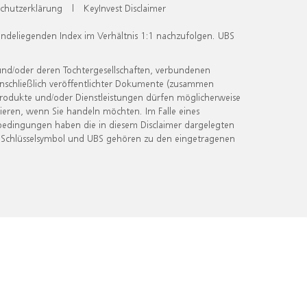
chutzerklärung
|
KeyInvest Disclaimer
undeliegenden Index im Verhältnis 1:1 nachzufolgen. UBS
und/oder deren Tochtergesellschaften, verbundenen
inschließlich veröffentlichter Dokumente (zusammen
 Produkte und/oder Dienstleistungen dürfen möglicherweise
ieren, wenn Sie handeln möchten. Im Falle eines
bedingungen haben die in diesem Disclaimer dargelegten
 Schlüsselsymbol und UBS gehören zu den eingetragenen