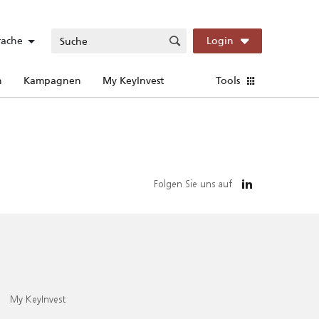
rache
Login
n
Kampagnen
My KeyInvest
Tools
Folgen Sie uns auf
My KeyInvest