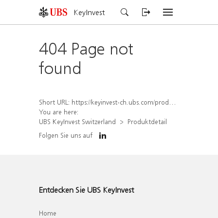
KeyInvest
404 Page not
found
Short URL:
https://keyinvest-ch.ubs.com/produkt/detail/index/isin/CH1571796536
You are here:
UBS KeyInvest Switzerland
Produktdetail
Folgen Sie uns auf
Entdecken Sie UBS KeyInvest
Home