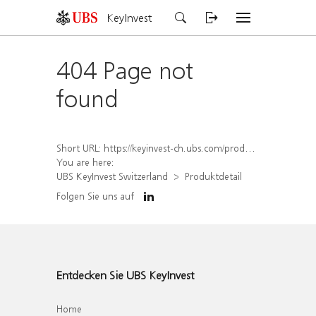
KeyInvest
404 Page not
found
Short URL:
https://keyinvest-ch.ubs.com/produkt/detail/index/isin/CH1572291685
You are here:
UBS KeyInvest Switzerland
Produktdetail
Folgen Sie uns auf
Entdecken Sie UBS KeyInvest
Home