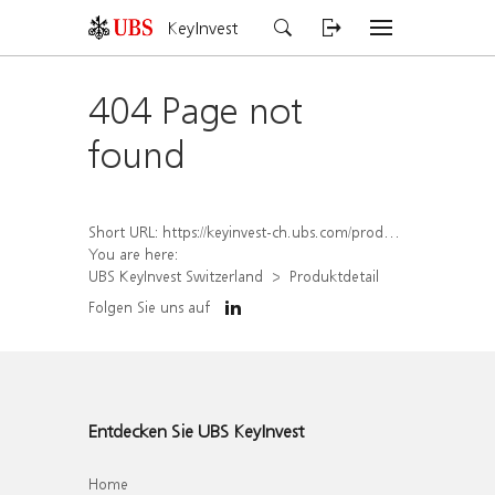
KeyInvest
404 Page not
found
Short URL:
https://keyinvest-ch.ubs.com/produkt/detail/index/isin/CH1572291750
You are here:
UBS KeyInvest Switzerland
Produktdetail
Folgen Sie uns auf
Entdecken Sie UBS KeyInvest
Home