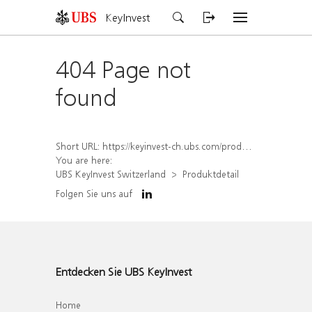
KeyInvest
404 Page not
found
Short URL:
https://keyinvest-ch.ubs.com/produkt/detail/index/isin/CH1572291925
You are here:
UBS KeyInvest Switzerland
Produktdetail
Folgen Sie uns auf
Entdecken Sie UBS KeyInvest
Home