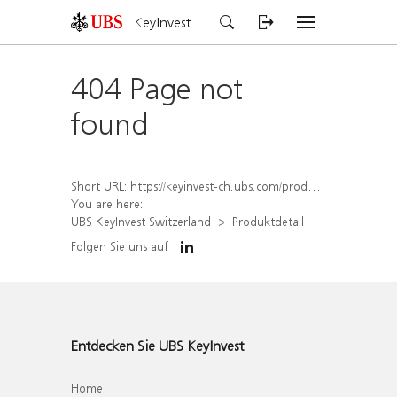
KeyInvest
404 Page not
found
Short URL:
https://keyinvest-ch.ubs.com/produkt/detail/index/isin/CH1572292246
You are here:
UBS KeyInvest Switzerland
Produktdetail
Folgen Sie uns auf
Entdecken Sie UBS KeyInvest
Home