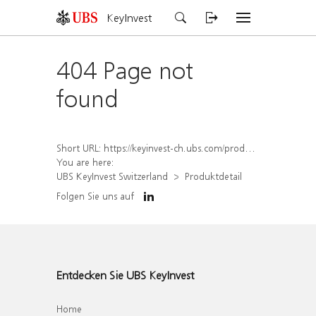
KeyInvest
404 Page not
found
Short URL:
https://keyinvest-ch.ubs.com/produkt/detail/index/isin/CH1572292352
You are here:
UBS KeyInvest Switzerland
Produktdetail
Folgen Sie uns auf
Entdecken Sie UBS KeyInvest
Home