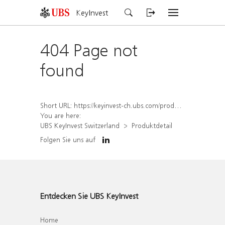
KeyInvest
404 Page not
found
Short URL:
https://keyinvest-ch.ubs.com/produkt/detail/index/isin/CH1572293673
You are here:
UBS KeyInvest Switzerland
Produktdetail
Folgen Sie uns auf
Entdecken Sie UBS KeyInvest
Home