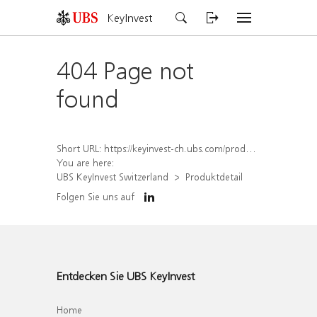
KeyInvest
404 Page not
found
Short URL:
https://keyinvest-ch.ubs.com/produkt/detail/index/isin/CH1572294002
You are here:
UBS KeyInvest Switzerland
Produktdetail
Folgen Sie uns auf
Entdecken Sie UBS KeyInvest
Home