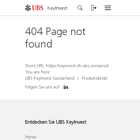
KeyInvest
404 Page not
found
Short URL:
https://keyinvest-ch.ubs.com/produkt/detail/index/isin/CH1572294010
You are here:
UBS KeyInvest Switzerland
Produktdetail
Folgen Sie uns auf
Entdecken Sie UBS KeyInvest
Home