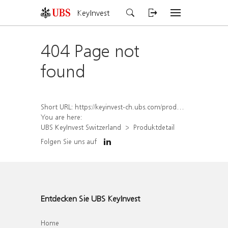
KeyInvest
404 Page not
found
Short URL:
https://keyinvest-ch.ubs.com/produkt/detail/index/isin/CH1572294481
You are here:
UBS KeyInvest Switzerland
Produktdetail
Folgen Sie uns auf
Entdecken Sie UBS KeyInvest
Home