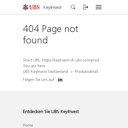
KeyInvest
404 Page not
found
Short URL:
https://keyinvest-ch.ubs.com/produkt/detail/index/isin/CH1572294572
You are here:
UBS KeyInvest Switzerland
Produktdetail
Folgen Sie uns auf
Entdecken Sie UBS KeyInvest
Home