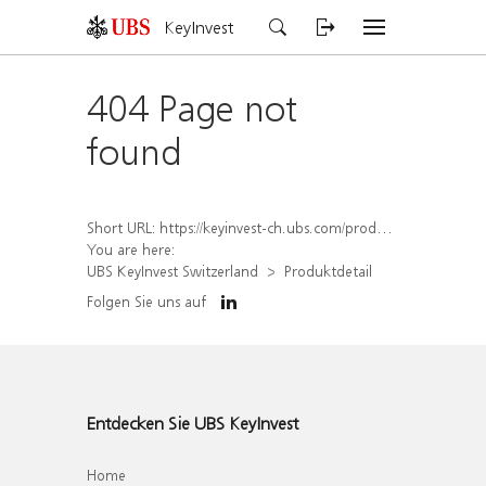
KeyInvest
404 Page not
found
Short URL:
https://keyinvest-ch.ubs.com/produkt/detail/index/isin/CH1572294655
You are here:
UBS KeyInvest Switzerland
Produktdetail
Folgen Sie uns auf
Entdecken Sie UBS KeyInvest
Home