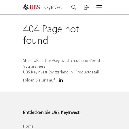
KeyInvest
404 Page not
found
Short URL:
https://keyinvest-ch.ubs.com/produkt/detail/index/isin/CH1572294697
You are here:
UBS KeyInvest Switzerland
Produktdetail
Folgen Sie uns auf
Entdecken Sie UBS KeyInvest
Home