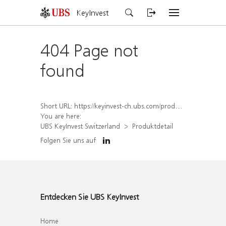
KeyInvest
404 Page not
found
Short URL:
https://keyinvest-ch.ubs.com/produkt/detail/index/isin/CH1572294705
You are here:
UBS KeyInvest Switzerland
Produktdetail
Folgen Sie uns auf
Entdecken Sie UBS KeyInvest
Home