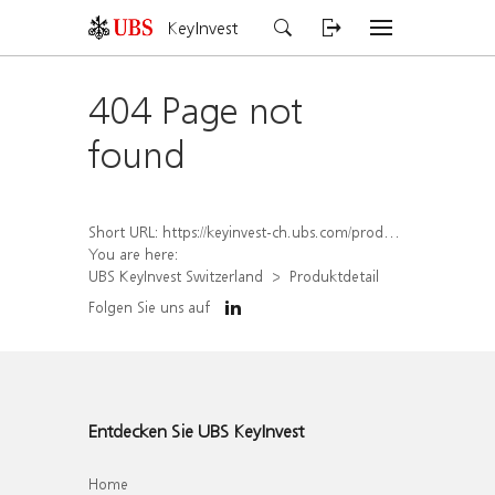
KeyInvest
404 Page not
found
Short URL:
https://keyinvest-ch.ubs.com/produkt/detail/index/isin/CH1572294713
You are here:
UBS KeyInvest Switzerland
Produktdetail
Folgen Sie uns auf
Entdecken Sie UBS KeyInvest
Home