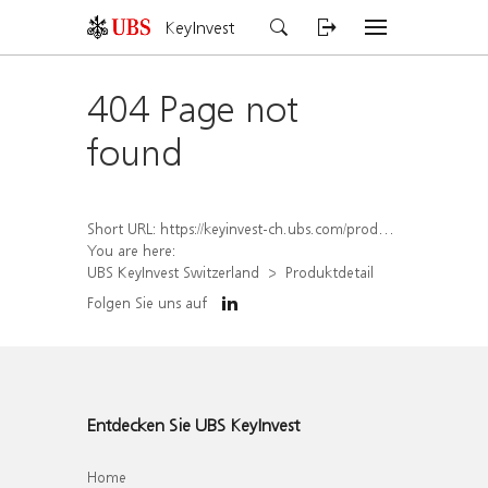
KeyInvest
404 Page not
found
Short URL:
https://keyinvest-ch.ubs.com/produkt/detail/index/isin/CH1572294739
You are here:
UBS KeyInvest Switzerland
Produktdetail
Folgen Sie uns auf
Entdecken Sie UBS KeyInvest
Home