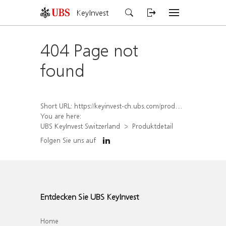
KeyInvest
404 Page not
found
Short URL:
https://keyinvest-ch.ubs.com/produkt/detail/index/isin/CH1572294812
You are here:
UBS KeyInvest Switzerland
Produktdetail
Folgen Sie uns auf
Entdecken Sie UBS KeyInvest
Home