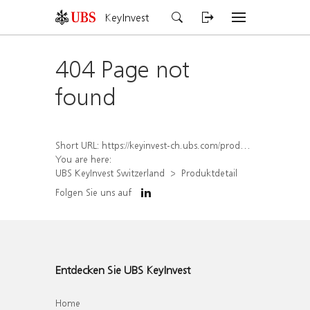
KeyInvest
404 Page not
found
Short URL:
https://keyinvest-ch.ubs.com/produkt/detail/index/isin/CH1572294846
You are here:
UBS KeyInvest Switzerland
Produktdetail
Folgen Sie uns auf
Entdecken Sie UBS KeyInvest
Home