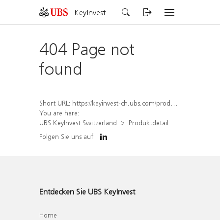
KeyInvest
404 Page not
found
Short URL:
https://keyinvest-ch.ubs.com/produkt/detail/index/isin/CH1572294895
You are here:
UBS KeyInvest Switzerland
Produktdetail
Folgen Sie uns auf
Entdecken Sie UBS KeyInvest
Home