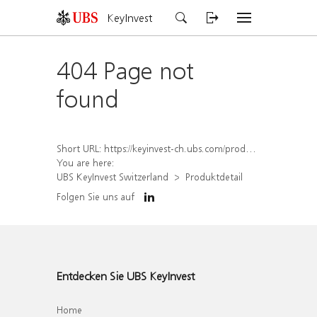
KeyInvest
404 Page not
found
Short URL:
https://keyinvest-ch.ubs.com/produkt/detail/index/isin/CH1572295421
You are here:
UBS KeyInvest Switzerland
Produktdetail
Folgen Sie uns auf
Entdecken Sie UBS KeyInvest
Home