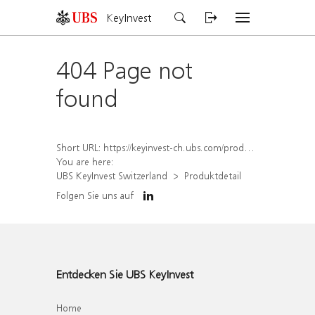
KeyInvest
404 Page not
found
Short URL:
https://keyinvest-ch.ubs.com/produkt/detail/index/isin/CH1572295546
You are here:
UBS KeyInvest Switzerland
Produktdetail
Folgen Sie uns auf
Entdecken Sie UBS KeyInvest
Home