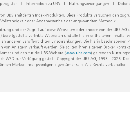
ptregister
|
Information zu UBS
|
Nutzungsbedingungen
|
Datens
 von UBS emittierten Index-Produkten. Diese Produkte versuchen den zugr
, Vollständigkeit oder Angemessenheit der angewandten Methodik.
Nutzung und der Zugriff auf diese Webseiten oder andere von der UBS AG 
eitgestellte verlinkte Webseiten und alle hierin enthaltenen Inhalte, e
allen anderen veröffentlichten Einschränkungen. Die hierin beschriebenen
n von Anlegern verkauft werden. Sie sollten Ihren eigenen Broker kontakt
laimer und den für die UBS-Website (
www.ubs.com
) geltenden Nutzungs
h WSD zur Verfügung gestellt. Copyright der UBS AG, 1998 - 2026. Das
nen Marken ihrer jeweiligen Eigentümer sein. Alle Rechte vorbehalten.