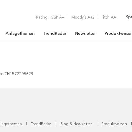
Rating:
S&P A+
|
Moody’s Aa2
|
Fitch AA
Sp
Anlagethemen
TrendRadar
Newsletter
Produktwisse
x/isin/CH1572295629
lagethemen
|
TrendRadar
|
Blog & Newsletter
|
Produktwissen
|