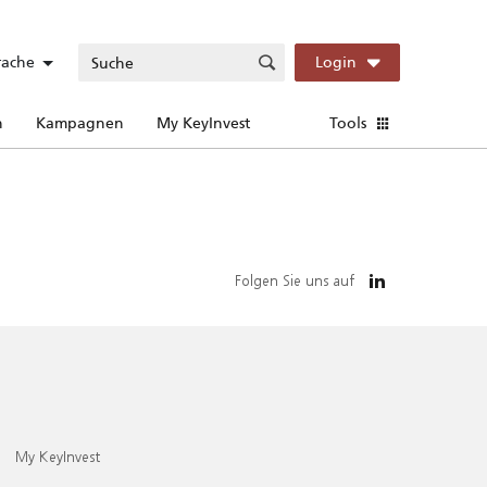
rache
Login
n
Kampagnen
My KeyInvest
Tools
Folgen Sie uns auf
My KeyInvest