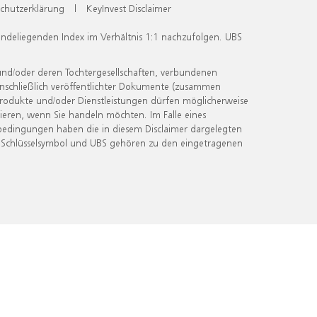
chutzerklärung
|
KeyInvest Disclaimer
undeliegenden Index im Verhältnis 1:1 nachzufolgen. UBS
und/oder deren Tochtergesellschaften, verbundenen
inschließlich veröffentlichter Dokumente (zusammen
 Produkte und/oder Dienstleistungen dürfen möglicherweise
ieren, wenn Sie handeln möchten. Im Falle eines
bedingungen haben die in diesem Disclaimer dargelegten
 Schlüsselsymbol und UBS gehören zu den eingetragenen