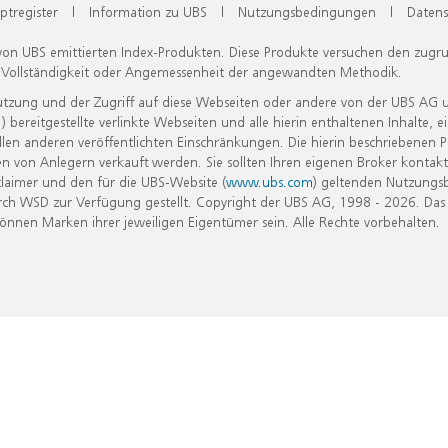
ptregister
|
Information zu UBS
|
Nutzungsbedingungen
|
Datens
 von UBS emittierten Index-Produkten. Diese Produkte versuchen den zugr
, Vollständigkeit oder Angemessenheit der angewandten Methodik.
Nutzung und der Zugriff auf diese Webseiten oder andere von der UBS AG 
eitgestellte verlinkte Webseiten und alle hierin enthaltenen Inhalte, e
allen anderen veröffentlichten Einschränkungen. Die hierin beschriebenen
n von Anlegern verkauft werden. Sie sollten Ihren eigenen Broker kontakt
laimer und den für die UBS-Website (
www.ubs.com
) geltenden Nutzungs
h WSD zur Verfügung gestellt. Copyright der UBS AG, 1998 - 2026. Das
nen Marken ihrer jeweiligen Eigentümer sein. Alle Rechte vorbehalten.