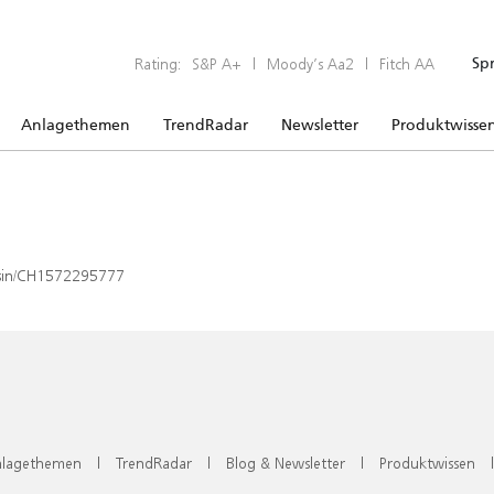
Rating:
S&P A+
|
Moody’s Aa2
|
Fitch AA
Sp
Anlagethemen
TrendRadar
Newsletter
Produktwisse
x/isin/CH1572295777
lagethemen
|
TrendRadar
|
Blog & Newsletter
|
Produktwissen
|