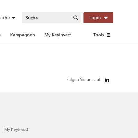
rache
Login
n
Kampagnen
My KeyInvest
Tools
Folgen Sie uns auf
My KeyInvest