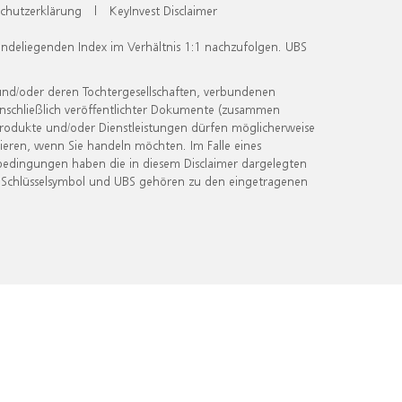
chutzerklärung
|
KeyInvest Disclaimer
undeliegenden Index im Verhältnis 1:1 nachzufolgen. UBS
und/oder deren Tochtergesellschaften, verbundenen
inschließlich veröffentlichter Dokumente (zusammen
 Produkte und/oder Dienstleistungen dürfen möglicherweise
ieren, wenn Sie handeln möchten. Im Falle eines
bedingungen haben die in diesem Disclaimer dargelegten
 Schlüsselsymbol und UBS gehören zu den eingetragenen