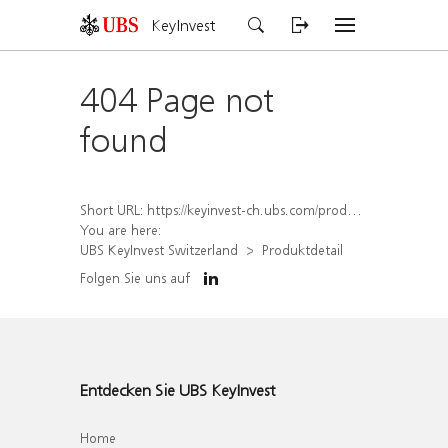
KeyInvest
404 Page not
found
Short URL:
https://keyinvest-ch.ubs.com/produkt/detail/index/isin/CH1572295827
You are here:
UBS KeyInvest Switzerland
Produktdetail
Folgen Sie uns auf
Entdecken Sie UBS KeyInvest
Home