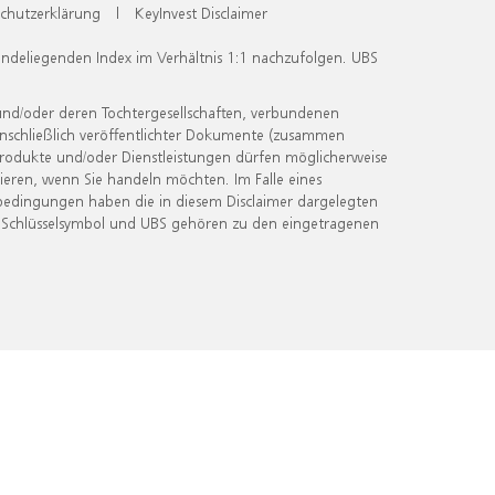
chutzerklärung
|
KeyInvest Disclaimer
undeliegenden Index im Verhältnis 1:1 nachzufolgen. UBS
und/oder deren Tochtergesellschaften, verbundenen
inschließlich veröffentlichter Dokumente (zusammen
 Produkte und/oder Dienstleistungen dürfen möglicherweise
ieren, wenn Sie handeln möchten. Im Falle eines
bedingungen haben die in diesem Disclaimer dargelegten
 Schlüsselsymbol und UBS gehören zu den eingetragenen