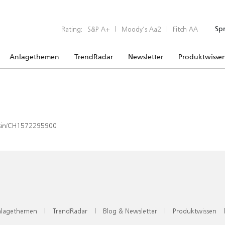
Rating:
S&P A+
|
Moody’s Aa2
|
Fitch AA
Sp
Anlagethemen
TrendRadar
Newsletter
Produktwisse
x/isin/CH1572295900
lagethemen
|
TrendRadar
|
Blog & Newsletter
|
Produktwissen
|