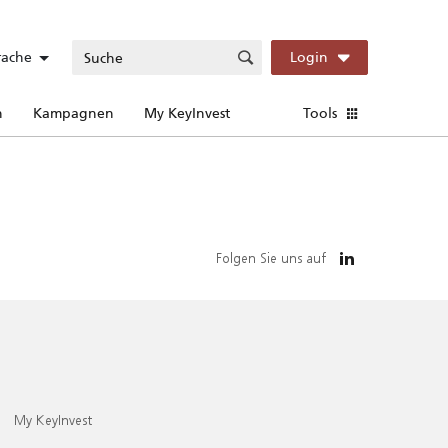
rache
Login
n
Kampagnen
My KeyInvest
Tools
Folgen Sie uns auf
My KeyInvest