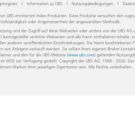
ptregister
|
Information zu UBS
|
Nutzungsbedingungen
|
Datens
 von UBS emittierten Index-Produkten. Diese Produkte versuchen den zugr
, Vollständigkeit oder Angemessenheit der angewandten Methodik.
Nutzung und der Zugriff auf diese Webseiten oder andere von der UBS AG 
eitgestellte verlinkte Webseiten und alle hierin enthaltenen Inhalte, e
allen anderen veröffentlichten Einschränkungen. Die hierin beschriebenen
n von Anlegern verkauft werden. Sie sollten Ihren eigenen Broker kontakt
laimer und den für die UBS-Website (
www.ubs.com
) geltenden Nutzungs
h WSD zur Verfügung gestellt. Copyright der UBS AG, 1998 - 2026. Das
nen Marken ihrer jeweiligen Eigentümer sein. Alle Rechte vorbehalten.