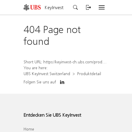
KeyInvest
404 Page not
found
Short URL:
https://keyinvest-ch.ubs.com/produkt/detail/index/isin/CH1572295959
You are here:
UBS KeyInvest Switzerland
Produktdetail
Folgen Sie uns auf
Entdecken Sie UBS KeyInvest
Home