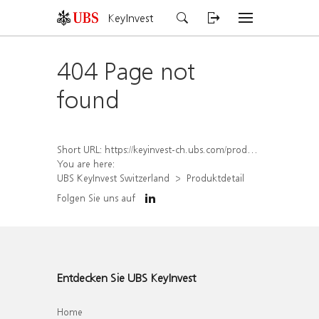
KeyInvest
404 Page not
found
Short URL:
https://keyinvest-ch.ubs.com/produkt/detail/index/isin/CH1572295967
You are here:
UBS KeyInvest Switzerland
Produktdetail
Folgen Sie uns auf
Entdecken Sie UBS KeyInvest
Home